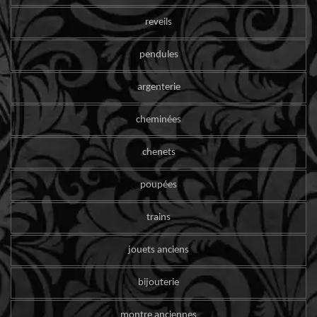
reveils
pendules
argenterie
cheminées
chenets
poupées
trains
jouets anciens
bijouterie
montre anciennes