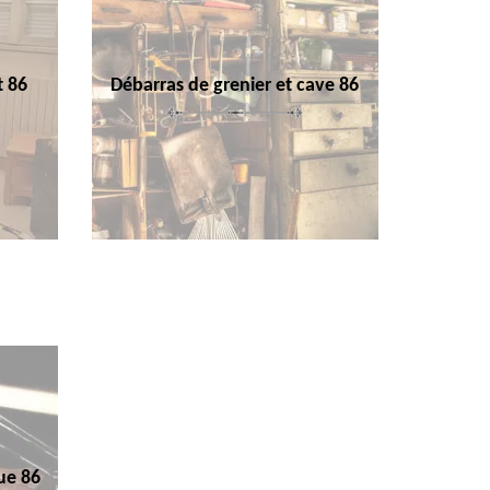
t 86
Débarras de grenier et cave 86
ue 86