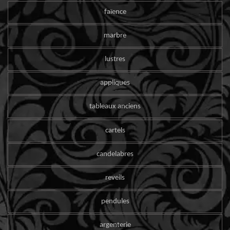
faïence
marbre
lustres
appliques
tableaux anciens
cartels
candelabres
reveils
pendules
argenterie