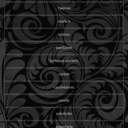
faïence
marbre
lustres
appliques
tableaux anciens
cartels
candelabres
reveils
pendules
argenterie