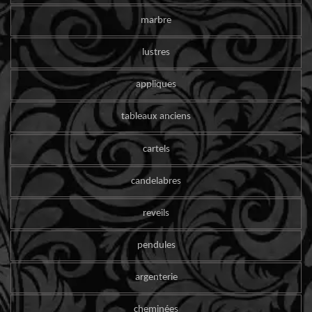
marbre
lustres
appliques
tableaux anciens
cartels
candelabres
reveils
pendules
argenterie
cheminées