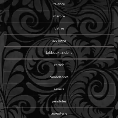
faïence
marbre
lustres
appliques
tableaux anciens
cartels
candelabres
reveils
pendules
argenterie