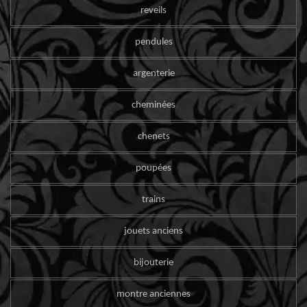
reveils
pendules
argenterie
cheminées
chenets
poupées
trains
jouets anciens
bijouterie
montre anciennes