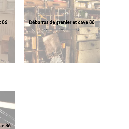
t 86
Débarras de grenier et cave 86
ue 86