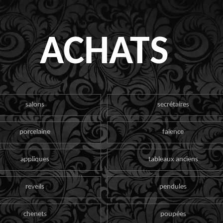
ACHATS
salons
secrétaires
porcelaine
faïence
appliques
tableaux anciens
reveils
pendules
chenets
poupées