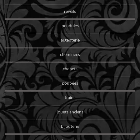
reveils
pendules
argenterie
cheminées
chenets
poupées
trains
jouets anciens
bijouterie