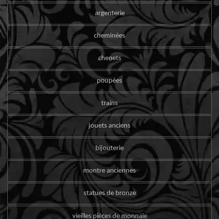
argenterie
cheminées
chenets
poupées
trains
jouets anciens
bijouterie
montre anciennes
statues de bronze
vieilles pièces de monnaie