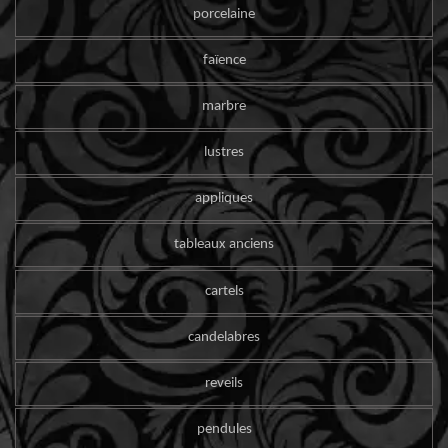
porcelaine
faïence
marbre
lustres
appliques
tableaux anciens
cartels
candelabres
reveils
pendules