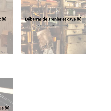
t 86
Débarras de grenier et cave 86
ue 86