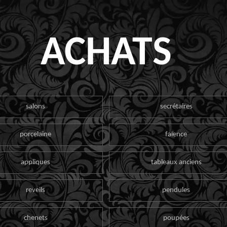
ACHATS
salons
secrétaires
porcelaine
faïence
appliques
tableaux anciens
reveils
pendules
chenets
poupées