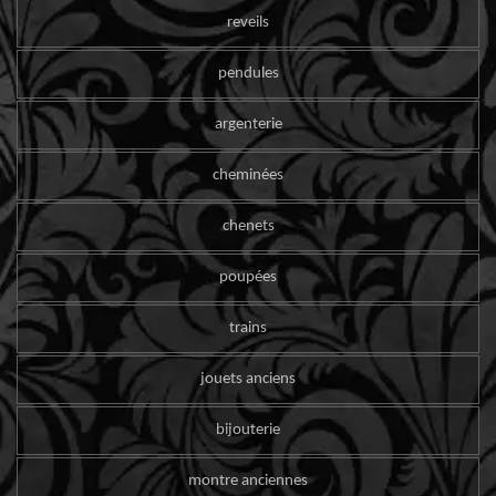
reveils
pendules
argenterie
cheminées
chenets
poupées
trains
jouets anciens
bijouterie
montre anciennes