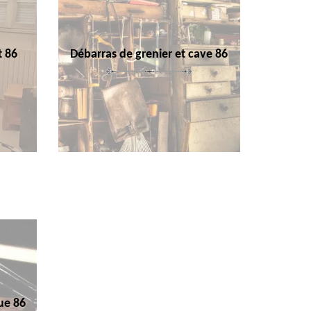
t 86
Débarras de grenier et cave 86
ue 86