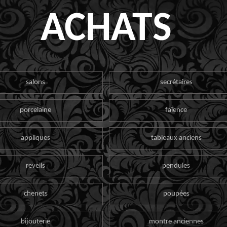
ACHATS
salons
secrétaires
porcelaine
faïence
appliques
tableaux anciens
reveils
pendules
chenets
poupées
bijouterie
montre anciennes