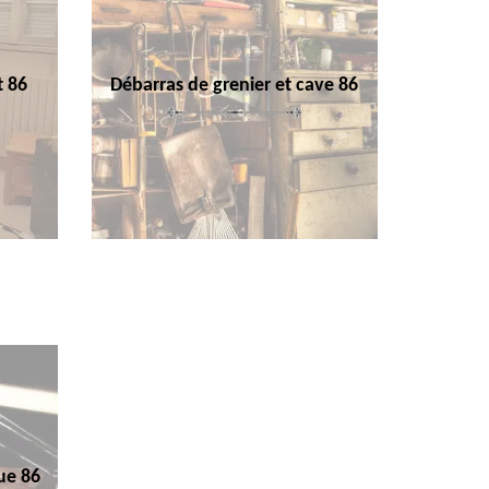
t 86
Débarras de grenier et cave 86
ue 86