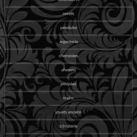
reveils
pendules
argenterie
cheminées
chenets
poupées
trains
jouets anciens
bijouterie