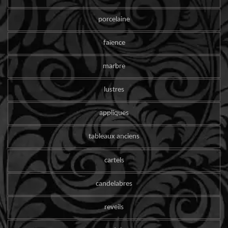
porcelaine
faïence
marbre
lustres
appliques
tableaux anciens
cartels
candelabres
reveils