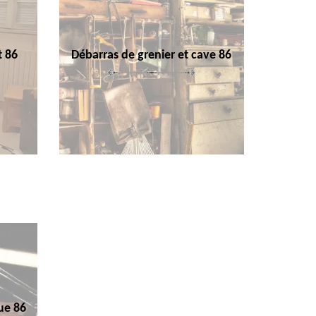
t 86
Débarras de grenier et cave 86
ue 86