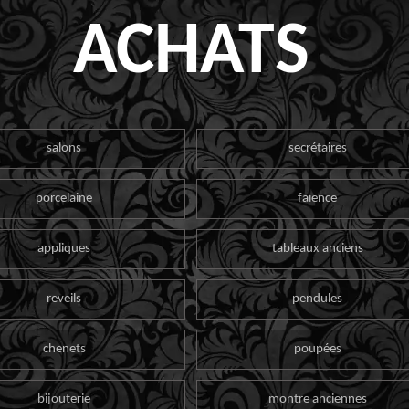
ACHATS
salons
secrétaires
porcelaine
faïence
appliques
tableaux anciens
reveils
pendules
chenets
poupées
bijouterie
montre anciennes