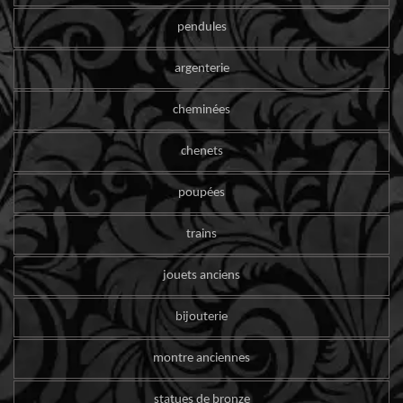
pendules
argenterie
cheminées
chenets
poupées
trains
jouets anciens
bijouterie
montre anciennes
statues de bronze