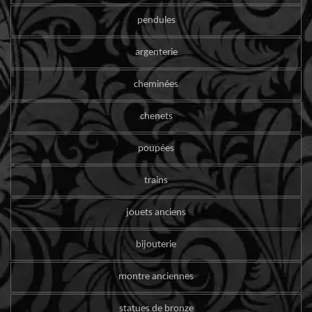
pendules
argenterie
cheminées
chenets
poupées
trains
jouets anciens
bijouterie
montre anciennes
statues de bronze