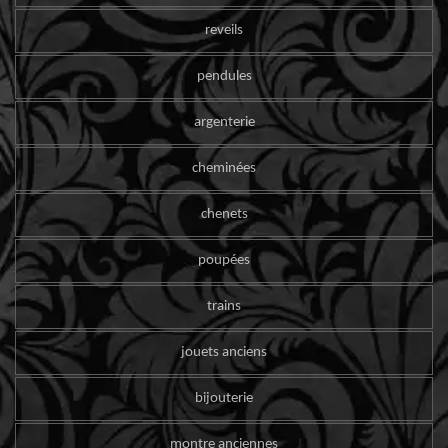
reveils
pendules
argenterie
cheminées
chenets
poupées
trains
jouets anciens
bijouterie
montre anciennes