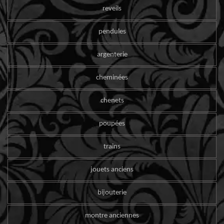
reveils
pendules
argenterie
cheminées
chenets
poupées
trains
jouets anciens
bijouterie
montre anciennes