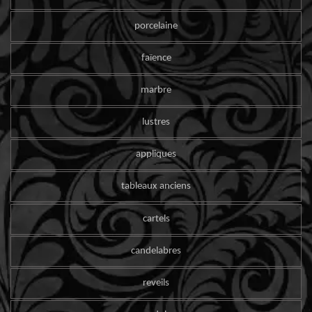
porcelaine
faïence
marbre
lustres
appliques
tableaux anciens
cartels
candelabres
reveils