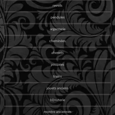
reveils
pendules
argenterie
cheminées
chenets
poupées
trains
jouets anciens
bijouterie
montre anciennes