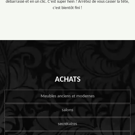
débarrassé et en un clic. C’est super hein ? Arrêtez de vous casser la tête,
c’est bientôt fini !
ACHATS
Meubles anciens et modernes
salons
secrétaires