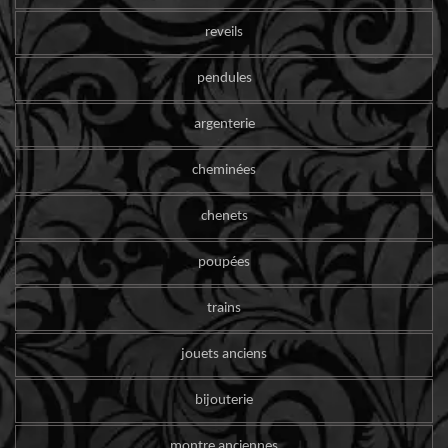
reveils
pendules
argenterie
cheminées
chenets
poupées
trains
jouets anciens
bijouterie
montre anciennes