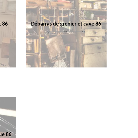
t 86
Débarras de grenier et cave 86
ue 86