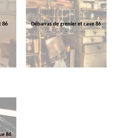
t 86
Débarras de grenier et cave 86
ue 86