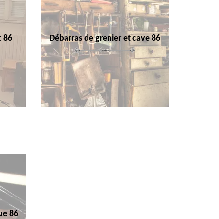
t 86
Débarras de grenier et cave 86
ue 86