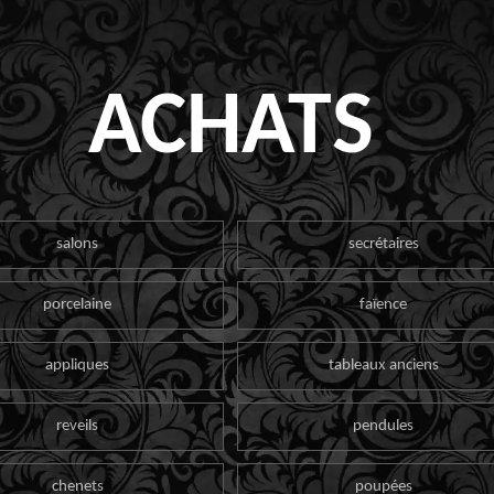
ACHATS
salons
secrétaires
porcelaine
faïence
appliques
tableaux anciens
reveils
pendules
chenets
poupées