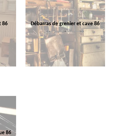
t 86
Débarras de grenier et cave 86
ue 86