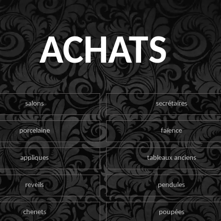
ACHATS
salons
secrétaires
porcelaine
faïence
appliques
tableaux anciens
reveils
pendules
chenets
poupées