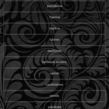
porcelaine
faïence
marbre
lustres
appliques
tableaux anciens
cartels
candelabres
reveils
pendules