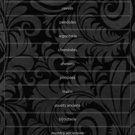
reveils
pendules
argenterie
cheminées
chenets
poupées
trains
jouets anciens
bijouterie
montre anciennes