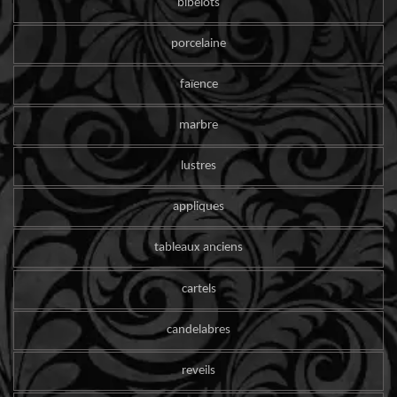
bibelots
porcelaine
faïence
marbre
lustres
appliques
tableaux anciens
cartels
candelabres
reveils