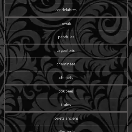
candelabres
reveils
pendules
argenterie
cheminées
chenets
poupées
trains
jouets anciens