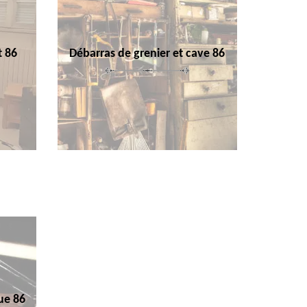
t 86
Débarras de grenier et cave 86
ue 86