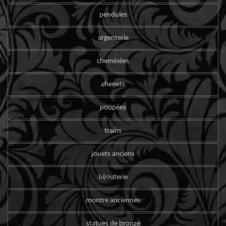
pendules
argenterie
cheminées
chenets
poupées
trains
jouets anciens
bijouterie
montre anciennes
statues de bronze