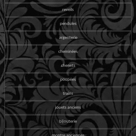
reveils
pendules
argenterie
cheminées
chenets
poupées
trains
jouets anciens
bijouterie
montre anciennes