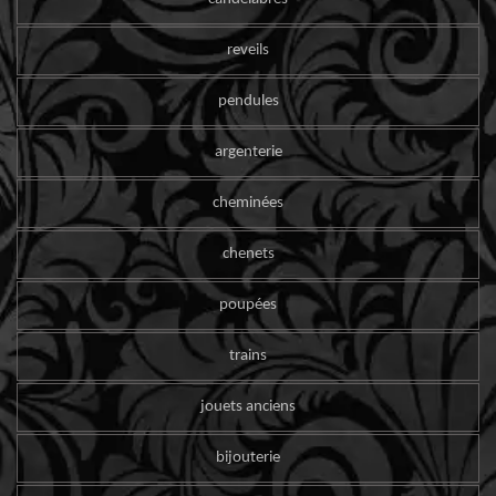
reveils
pendules
argenterie
cheminées
chenets
poupées
trains
jouets anciens
bijouterie