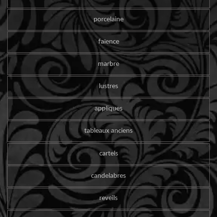
porcelaine
faïence
marbre
lustres
appliques
tableaux anciens
cartels
candelabres
reveils