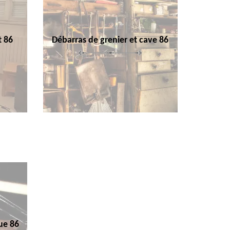
t 86
Débarras de grenier et cave 86
ue 86