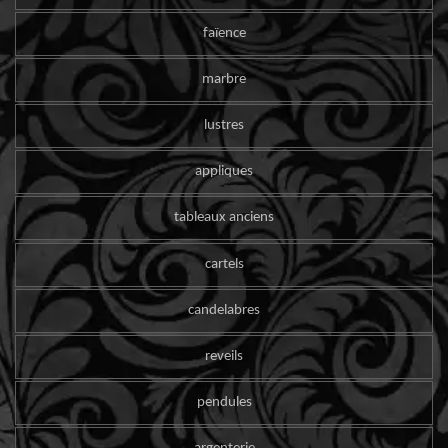
faïence
marbre
lustres
appliques
tableaux anciens
cartels
candelabres
reveils
pendules