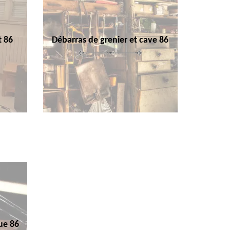
t 86
Débarras de grenier et cave 86
ue 86