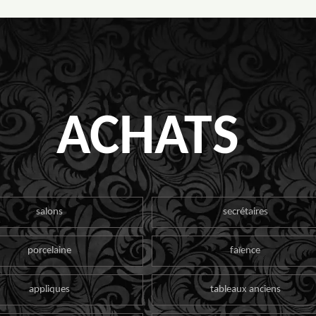
ACHATS
salons
secrétaires
porcelaine
faïence
appliques
tableaux anciens