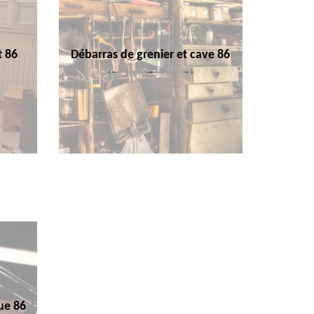
t 86
Débarras de grenier et cave 86
ue 86