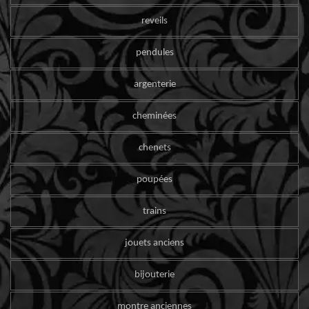
reveils
pendules
argenterie
cheminées
chenets
poupées
trains
jouets anciens
bijouterie
montre anciennes