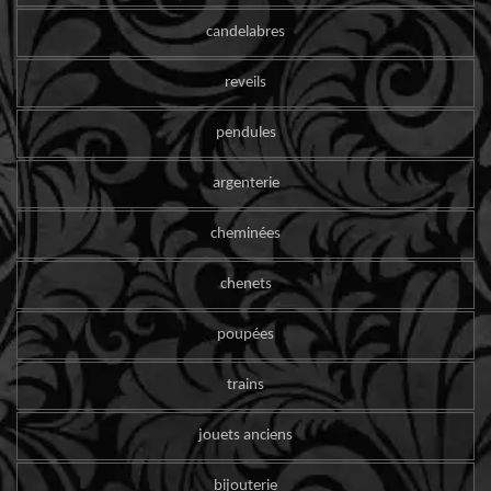
candelabres
reveils
pendules
argenterie
cheminées
chenets
poupées
trains
jouets anciens
bijouterie