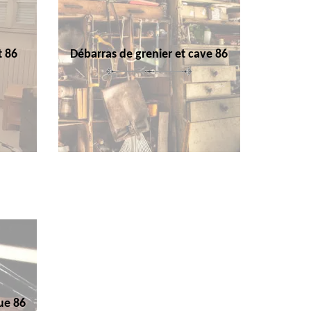
t 86
Débarras de grenier et cave 86
ue 86