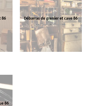
t 86
Débarras de grenier et cave 86
ue 86