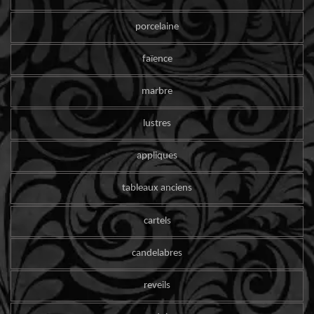
porcelaine
faïence
marbre
lustres
appliques
tableaux anciens
cartels
candelabres
reveils