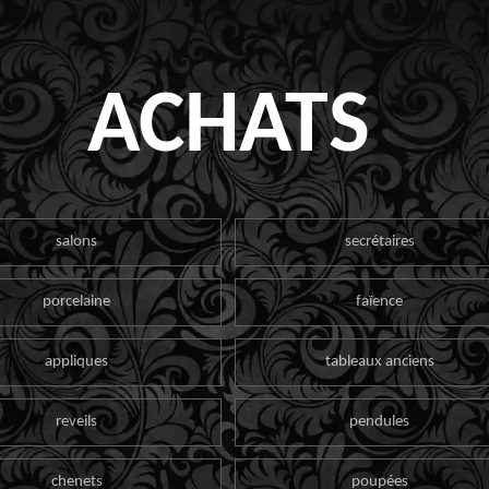
ACHATS
salons
secrétaires
porcelaine
faïence
appliques
tableaux anciens
reveils
pendules
chenets
poupées