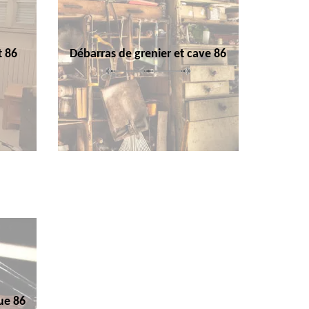
t 86
Débarras de grenier et cave 86
ue 86