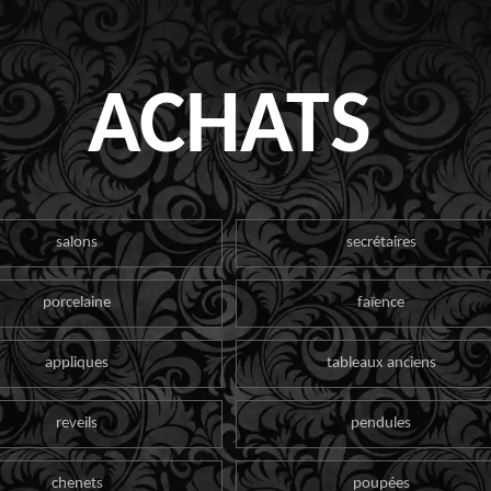
ACHATS
salons
secrétaires
porcelaine
faïence
appliques
tableaux anciens
reveils
pendules
chenets
poupées