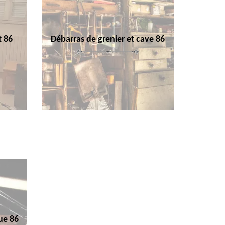
t 86
Débarras de grenier et cave 86
ue 86