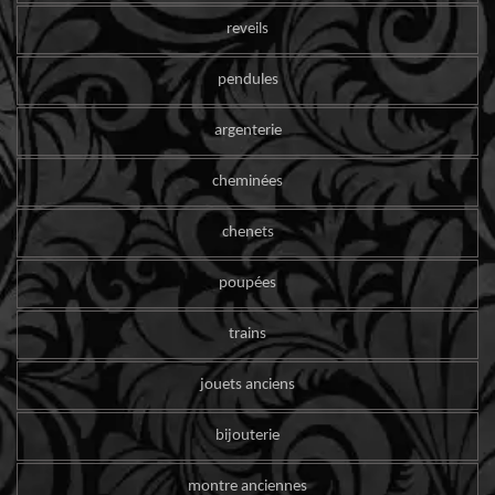
reveils
pendules
argenterie
cheminées
chenets
poupées
trains
jouets anciens
bijouterie
montre anciennes