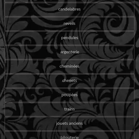
candelabres
reveils
pendules
argenterie
cheminées
chenets
poupées
trains
jouets anciens
bijouterie